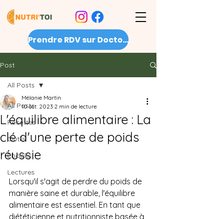
Prendre RDV sur Doctolib
Post
All Posts
Mélanie Martin
All Posts
10 oct. 2023
2 min de lecture
L'équilibre alimentaire : La
Recettes
clé d'une perte de poids
Outils
réussie
Ebooks
Lectures
Lorsqu'il s'agit de perdre du poids de 
manière saine et durable, l'équilibre 
alimentaire est essentiel. En tant que 
diététicienne et nutritionniste basée à 